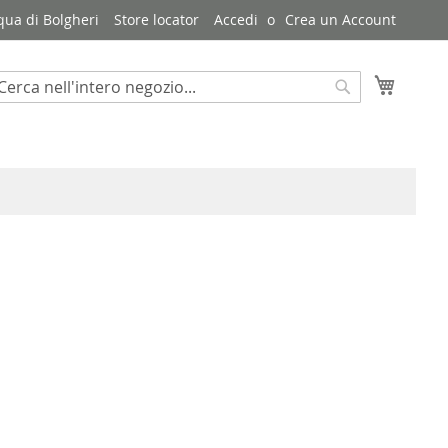
qua di Bolgheri
Store locator
Accedi
Crea un Account
Carrello
erca
Cerca