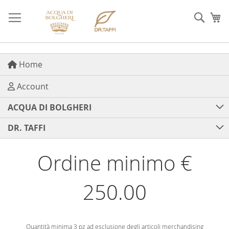
Salta
al
Cerca
Ca
contenuto
Home
Account
ACQUA DI BOLGHERI
DR. TAFFI
Ordine minimo €
250.00
Quantità minima 3 pz ad esclusione degli articoli merchandising