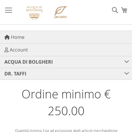
Salta
al
Cerca
Ca
contenuto
Home
Account
ACQUA DI BOLGHERI
DR. TAFFI
Ordine minimo €
250.00
Quantità minima 3 pz ad esclusione degli articoli merchandising