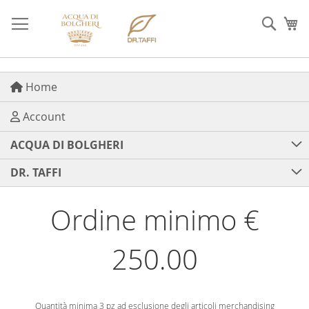
Salta
al
Cerca
Ca
contenuto
Home
Account
ACQUA DI BOLGHERI
DR. TAFFI
Ordine minimo €
250.00
Quantità minima 3 pz ad esclusione degli articoli merchandising