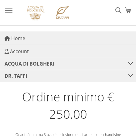
Salta
al
Cerca
Ca
contenuto
Home
Account
ACQUA DI BOLGHERI
DR. TAFFI
Ordine minimo €
250.00
Quantità minima 3 pz ad esclusione degli articoli merchandising